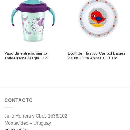
Añadir
Añadir
a la
a la
lista de
lista de
deseos
deseos
Vaso de entrenamiento
Bowl de Plástico Canpol babies
antiderrame Magia Lillo
270ml Cute Animals Pájaro
CONTACTO
Julio Herrera y Obes 1538/102
Montevideo – Uruguay