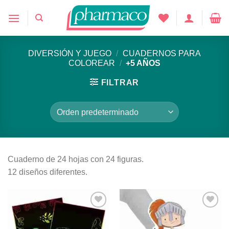
Saltar
al
contenido
DIVERSIÓN Y JUEGO
/
CUADERNOS PARA
COLOREAR
/
+5 AÑOS
FILTRAR
Cuaderno de 24 hojas con 24 figuras.
12 diseños diferentes.
Añadir
Añadir
a la
a la