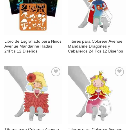
lista de
lista de
deseos
deseos
Libro de Esgrafiado para Niños
Títeres para Colorear Avenue
Avenue Mandarine Hadas
Mandarine Dragones y
24Pcs 12 Diseños
Caballeros 24 Pcs 12 Diseños
Añadir
Añadir
a la
a la
lista de
lista de
deseos
deseos
Títeres para Colorear Avenue
Títeres para Colorear Avenue