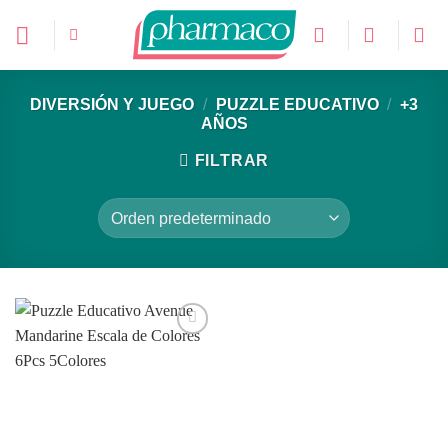
Saltar
al
contenido
DIVERSIÓN Y JUEGO
/
PUZZLE EDUCATIVO
/
+3
AÑOS
FILTRAR
Añadir
a la
lista de
deseos