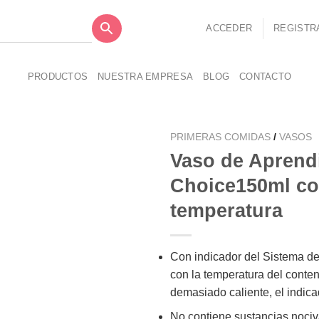
ACCEDER
REGISTR
PRODUCTOS
NUESTRA EMPRESA
BLOG
CONTACTO
PRIMERAS COMIDAS
/
VASOS
Vaso de Aprendi
Choice150ml col
temperatura
Añadir
a la
lista de
deseos
Con indicador del Sistema de
con la temperatura del conten
demasiado caliente, el indica
No contiene sustancias nociva