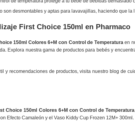
ntrol de temperatura protege a tu bebé de bebidas demasiado c
o son desmontables y aptas para lavavajillas, haciendo que la l
izaje First Choice 150ml en Pharmaco
Choice 150ml Colores 6+M con Control de Temperatura
en nu
da. Explora nuestra
gama de productos para bebés
y encuentra
til y recomendaciones de productos, visita nuestro
blog de cu
rst Choice 150ml Colores 6+M con Control de Temperatura
con Efecto Camaleón
y el
Vaso Kiddy Cup Frozen 12M+ 300ml
.