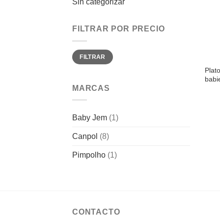
Sin categorizar
FILTRAR POR PRECIO
Precio
Precio
FILTRAR
mínimo
máximo
Plat
babi
MARCAS
Baby Jem
(1)
Canpol
(8)
Pimpolho
(1)
CONTACTO