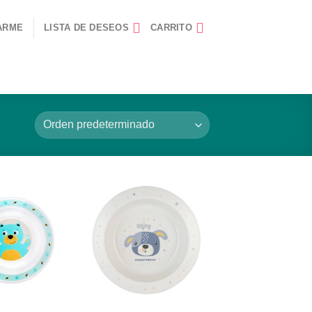
ARME
LISTA DE DESEOS
CARRITO
Añadir
Añadir
a la
a la
lista de
lista de
deseos
deseos