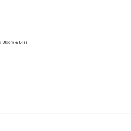
Añadir
a la
lista de
deseos
o Bloom & Bliss