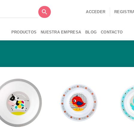
ACCEDER
REGISTR
PRODUCTOS
NUESTRA EMPRESA
BLOG
CONTACTO
Añadir
Añadir
a la
a la
lista de
lista de
deseos
deseos