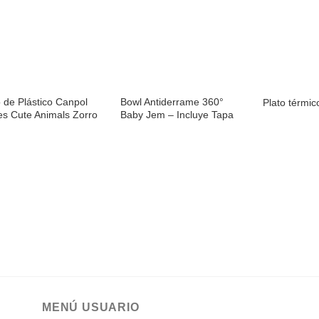
Añadir
Añadir
a la
a la
lista de
lista de
deseos
deseos
o de Plástico Canpol
Bowl Antiderrame 360°
Plato térmic
es Cute Animals Zorro
Baby Jem – Incluye Tapa
MENÚ USUARIO