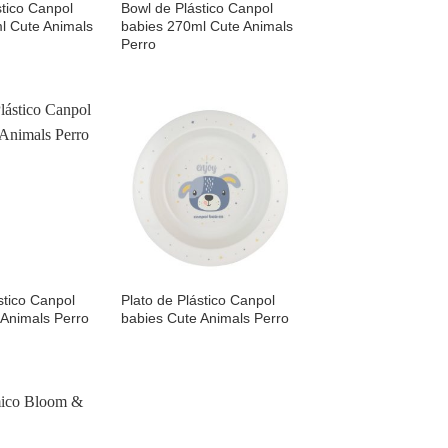
stico Canpol
Bowl de Plástico Canpol
l Cute Animals
babies 270ml Cute Animals
Perro
Añadir
Añadir
a la
a la
lista de
lista de
deseos
deseos
stico Canpol
Plato de Plástico Canpol
 Animals Perro
babies Cute Animals Perro