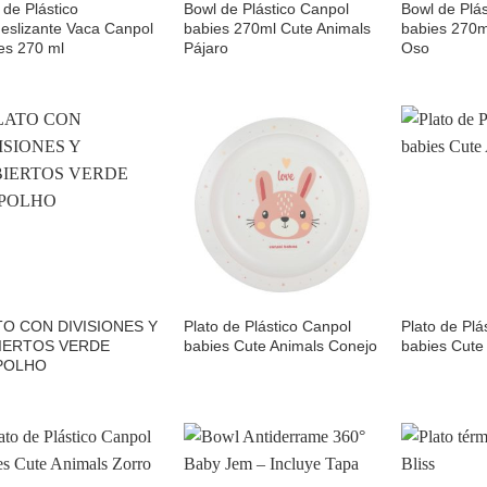
 de Plástico
Bowl de Plástico Canpol
Bowl de Plá
deslizante Vaca Canpol
babies 270ml Cute Animals
babies 270m
es 270 ml
Pájaro
Oso
Añadir
Añadir
a la
a la
lista de
lista de
deseos
deseos
TO CON DIVISIONES Y
Plato de Plástico Canpol
Plato de Plá
IERTOS VERDE
babies Cute Animals Conejo
babies Cute
POLHO