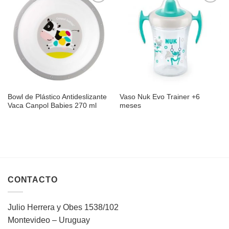
Añadir
Añadir
a la
a la
lista de
lista de
deseos
deseos
Bowl de Plástico Antideslizante
Vaso Nuk Evo Trainer +6
Vaca Canpol Babies 270 ml
meses
CONTACTO
Julio Herrera y Obes 1538/102
Montevideo – Uruguay