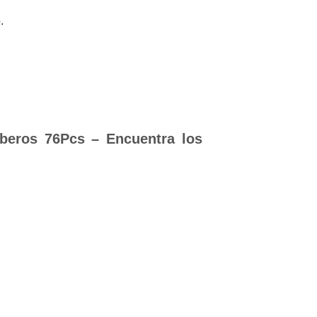
o
.
beros 76Pcs – Encuentra los