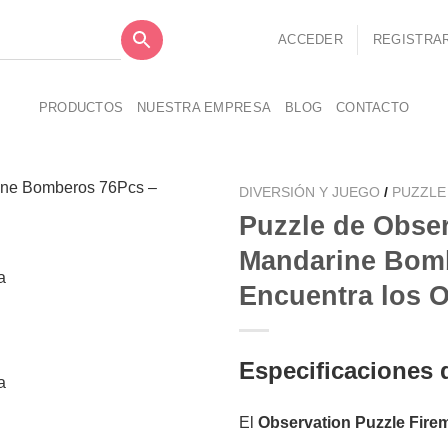
ACCEDER
REGISTRA
PRODUCTOS
NUESTRA EMPRESA
BLOG
CONTACTO
DIVERSIÓN Y JUEGO
/
PUZZLE
Puzzle de Obse
Mandarine Bom
Encuentra los O
Añadir
a la
lista de
deseos
Especificaciones 
El
Observation Puzzle Firem