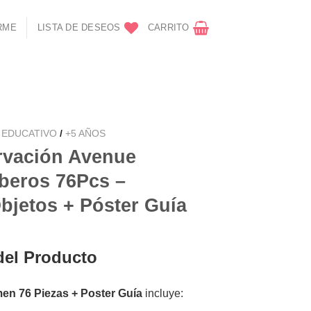
RME
LISTA DE DESEOS
CARRITO
 EDUCATIVO
/
+5 AÑOS
rvación Avenue
beros 76Pcs –
bjetos + Póster Guía
del Producto
en 76 Piezas + Poster Guía
incluye: