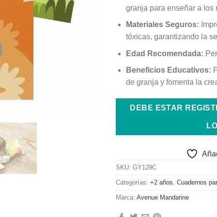
granja para enseñar a los n
Materiales Seguros:
Impre
tóxicas, garantizando la s
Edad Recomendada:
Perf
Beneficios Educativos:
F
de granja y fomenta la crea
DEBE ESTAR REGIS
LO
Añad
SKU:
GY129C
Categorías:
+2 años
,
Cuadernos par
Marca:
Avenue Mandarine