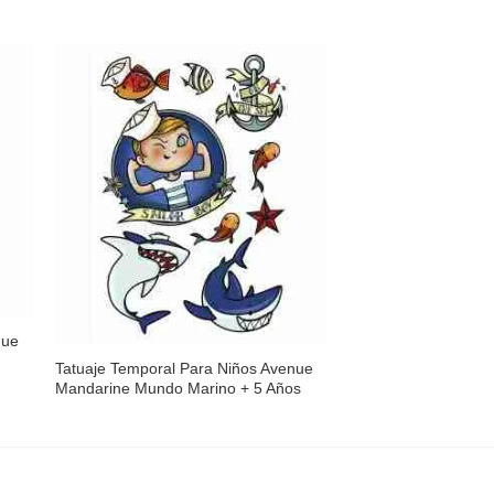
dir
Añadir
a
a la
 de
lista de
eos
deseos
Sin existencias
nue
Rotuladores Avenue
Multicolores 12Pcs 
Tatuaje Temporal Para Niños Avenue
Mandarine Mundo Marino + 5 Años