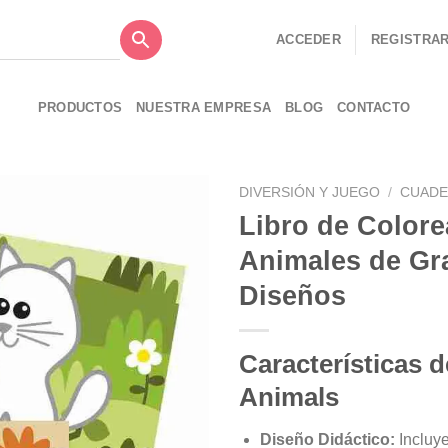
ACCEDER
REGISTRA
PRODUCTOS
NUESTRA EMPRESA
BLOG
CONTACTO
DIVERSIÓN Y JUEGO
/
CUADE
Libro de Color
Añadir
Animales de Gra
a la
lista de
Diseños
deseos
Características d
Animals
Diseño Didáctico:
Incluye