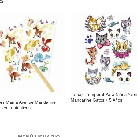
S
Añadir
Aña
a la
a l
lista de
lista
deseos
des
existencias
Tatuaje Temporal Para Niños Ave
Mandarine Gatos + 5 Años
kers Manía Avenue Mandarine
les Fantásticos