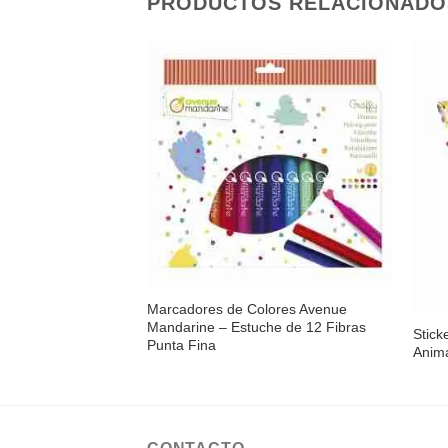
PRODUCTOS RELACIONADO
Añadir
a la
lista de
deseos
Sin 
Marcadores de Colores Avenue
Mandarine – Estuche de 12 Fibras
Stic
Punta Fina
Anima