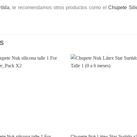
tida
, te recomendamos otros productos como el
Chupete Sili
S
Añadir
Aña
a la
a l
lista de
lista
deseos
des
te Nuk silicona talle 1 For
Chupete Nuk Látex Star Surtido x