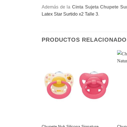
Además de la
Cinta Sujeta Chupete Sur
Latex Star Surtido x2 Talle 3
.
PRODUCTOS RELACIONADO
Añadir
a la
lista de
deseos
Chupete Nuk Silicona Signature
Chupe