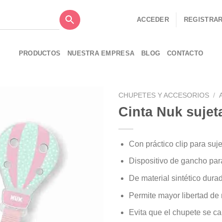
ACCEDER
REGISTRA
PRODUCTOS
NUESTRA EMPRESA
BLOG
CONTACTO
CHUPETES Y ACCESORIOS
/
Cinta Nuk sujet
Con práctico clip para sujet
Añadir
a la
Dispositivo de gancho para
lista de
deseos
De material sintético durad
Permite mayor libertad de
Evita que el chupete se ca