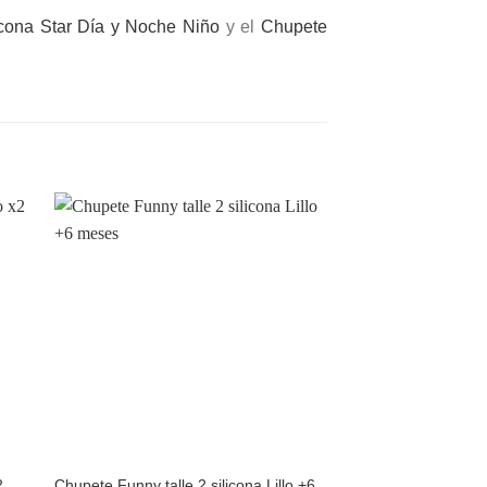
cona Star Día y Noche Niño
y el
Chupete
dir
Añadir
a
a la
 de
lista de
eos
deseos
2
Chupete Funny talle 2 silicona Lillo +6
Chupete silicona tal