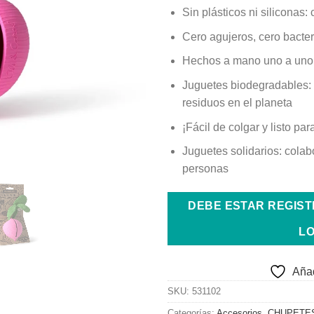
Sin plásticos ni siliconas
Cero agujeros, cero bacter
Hechos a mano uno a uno 
Juguetes biodegradables:
residuos en el planeta
¡Fácil de colgar y listo pa
Juguetes solidarios: colab
personas
DEBE ESTAR REGIS
LO
Añad
SKU:
531102
Categorías:
Accesorios
,
CHUPETE