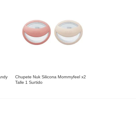
dir
Añadir
a
a la
 de
lista de
eos
deseos
andy
Chupete Nuk Silicona Mommyfeel x2
Chupete silicona tal
Talle 1 Surtido
For Nature