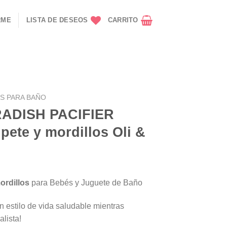
RME
LISTA DE DESEOS
CARRITO
S PARA BAÑO
ADISH PACIFIER
ete y mordillos Oli &
ordillos
para Bebés y Juguete de Baño
un estilo de vida saludable mientras
lista!