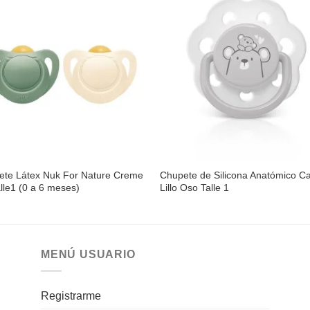
Añadir
Aña
a la
a l
lista de
lista
deseos
des
ete Látex Nuk For Nature Creme
Chupete de Silicona Anatómico C
lle1 (0 a 6 meses)
Lillo Oso Talle 1
MENÚ USUARIO
Registrarme