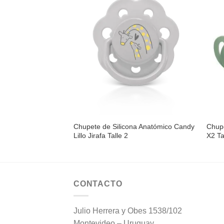
Añadir
a la
lista de
deseos
Chupete de Silicona Anatómico Candy
Chup
Lillo Jirafa Talle 2
X2 Ta
CONTACTO
Julio Herrera y Obes 1538/102
Montevideo – Uruguay