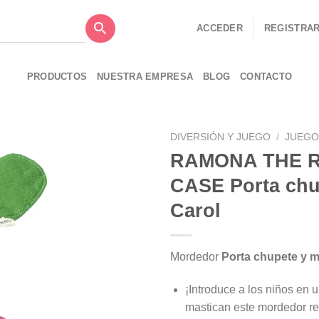
ACCEDER
REGISTRA
PRODUCTOS
NUESTRA EMPRESA
BLOG
CONTACTO
DIVERSIÓN Y JUEGO
/
JUEGO
RAMONA THE R
Añadir
CASE Porta chup
a la
lista de
Carol
deseos
Mordedor
Porta chupete y m
¡Introduce a los niños en 
mastican este mordedor rea