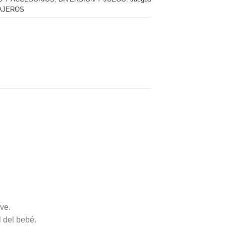
AJEROS
ave.
l del bebé.