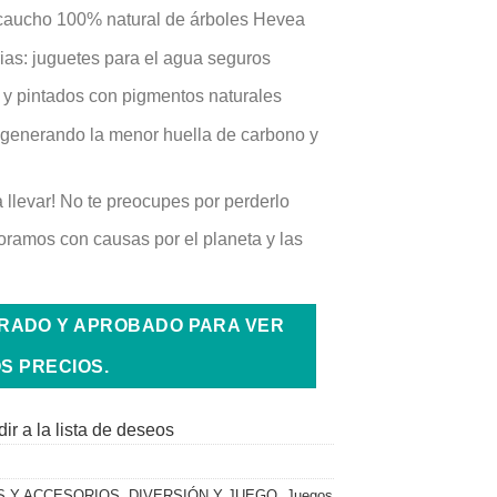
: caucho 100% natural de árboles Hevea
ias: juguetes para el agua seguros
y pintados con pigmentos naturales
 generando la menor huella de carbono y
ra llevar! No te preocupes por perderlo
oramos con causas por el planeta y las
TRADO Y APROBADO PARA VER
S PRECIOS.
ir a la lista de deseos
S Y ACCESORIOS
,
DIVERSIÓN Y JUEGO
,
Juegos