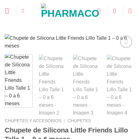
Saltar
al
contenido
Añadir
a la
lista de
deseos
CHUPETES Y ACCESORIOS
/
CHUPETES
Chupete de Silicona Little Friends Lillo