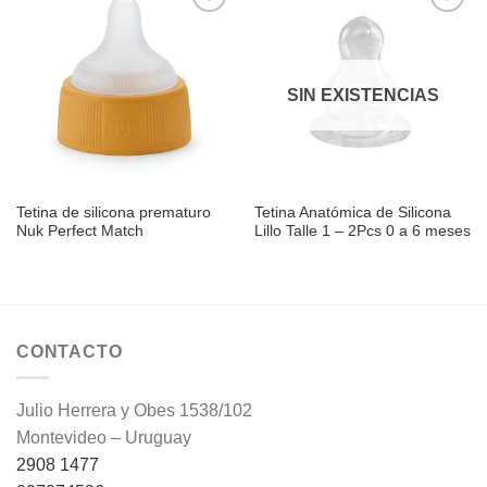
Añadir
Añadir
a la
a la
lista de
lista de
deseos
deseos
SIN EXISTENCIAS
Tetina de silicona prematuro
Tetina Anatómica de Silicona
Nuk Perfect Match
Lillo Talle 1 – 2Pcs 0 a 6 meses
CONTACTO
Julio Herrera y Obes 1538/102
Montevideo – Uruguay
2908 1477