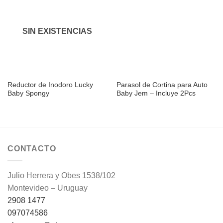
Añadir
Añadir
a la
a la
lista de
lista de
deseos
deseos
SIN EXISTENCIAS
Reductor de Inodoro Lucky
Parasol de Cortina para Auto
Baby Spongy
Baby Jem – Incluye 2Pcs
CONTACTO
Julio Herrera y Obes 1538/102
Montevideo – Uruguay
2908 1477
097074586