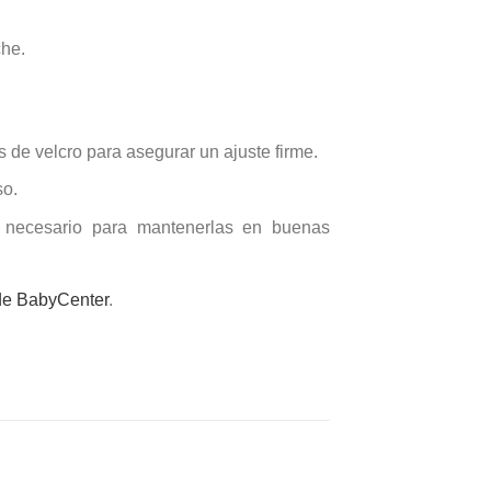
che.
as de velcro para asegurar un ajuste firme.
so.
a necesario para mantenerlas en buenas
 de BabyCenter
.