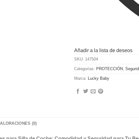
Añadir a la lista de deseos
SKU:
147504
Categorías:
PROTECCIÓN
,
Segurid
Marca:
Lucky Baby
VALORACIONES (0)
ntes para Silla de Coche: Comodidad y Seguridad para Tu P