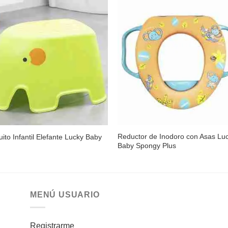
Añadir
Aña
a la
a l
lista de
lista
deseos
des
Reductor de Inodoro con Asas Lu
ito Infantil Elefante Lucky Baby
Baby Spongy Plus
MENÚ USUARIO
Registrarme