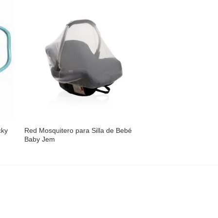
dir
Añadir
a
a la
 de
lista de
SIN EXIS
eos
deseos
cky
Red Mosquitero para Silla de Bebé
Rodilleras para Beb
Baby Jem
Natural