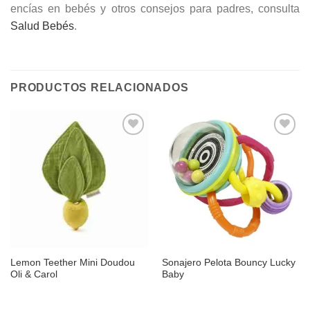
encías en bebés y otros consejos para padres, consulta
Salud Bebés
.
PRODUCTOS RELACIONADOS
Añadir
Añadir
a la
a la
lista de
lista de
deseos
deseos
Lemon Teether Mini Doudou
Sonajero Pelota Bouncy Lucky
Oli & Carol
Baby