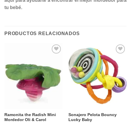
aquí para ayudarte a encontrar el mejor mordedor para
tu bebé.
PRODUCTOS RELACIONADOS
Añadir
Añadir
a la
a la
lista de
lista de
deseos
deseos
Ramonita the Radish Mini
Sonajero Pelota Bouncy
Mordedor Oli & Carol
Lucky Baby