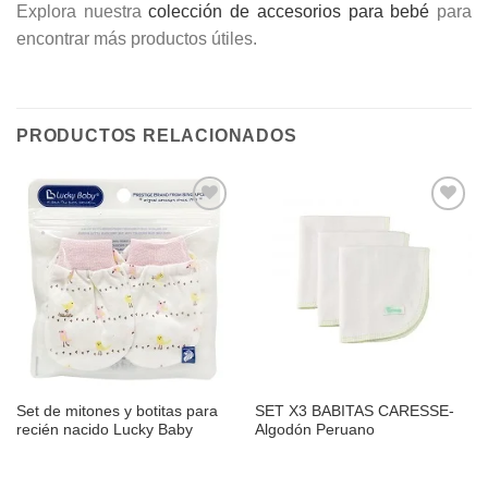
Explora nuestra
colección de accesorios para bebé
para
encontrar más productos útiles.
PRODUCTOS RELACIONADOS
Añadir
Añadir
a la
a la
lista de
lista de
deseos
deseos
Set de mitones y botitas para
SET X3 BABITAS CARESSE-
recién nacido Lucky Baby
Algodón Peruano