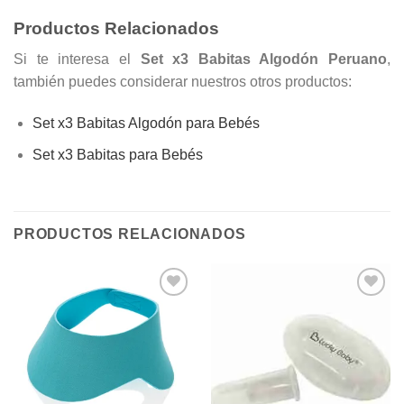
Productos Relacionados
Si te interesa el
Set x3 Babitas Algodón Peruano
,
también puedes considerar nuestros otros productos:
Set x3 Babitas Algodón para Bebés
Set x3 Babitas para Bebés
PRODUCTOS RELACIONADOS
Añadir
Añadir
a la
a la
lista de
lista de
deseos
deseos