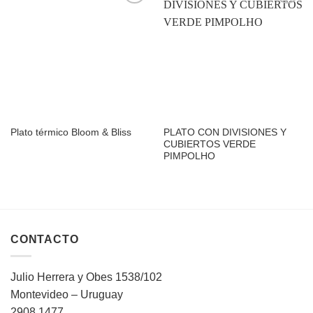
Añadir
Añadir
a la
a la
lista de
lista de
deseos
deseos
PLATO CON DIVISIONES Y
Plato térmico Bloom & Bliss
CUBIERTOS VERDE
PIMPOLHO
CONTACTO
Julio Herrera y Obes 1538/102
Montevideo – Uruguay
2908 1477