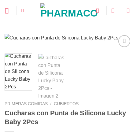
Saltar
al
contenido
Añadir
a la
lista de
deseos
PRIMERAS COMIDAS
/
CUBIERTOS
Cucharas con Punta de Silicona Lucky
Baby 2Pcs