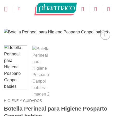
Saltar
al
contenido
Añadir
a la
lista de
deseos
HIGIENE Y CUIDADOS
Botella Perineal para Higiene Posparto