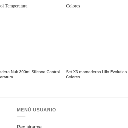
Añadir
Aña
a la
a l
lista de
lista
deseos
des
era Nuk 300ml Silicona Control
Set X3 mamaderas Lillo Evolution
eratura
Colores
MENÚ USUARIO
Registrarme