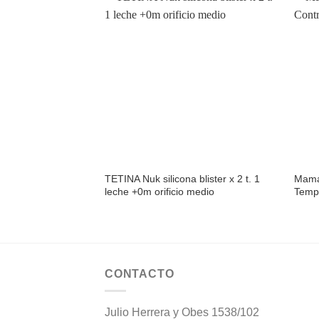
Añadir
a la
lista de
deseos
TETINA Nuk silicona blister x 2 t. 1
Mamad
leche +0m orificio medio
Temp
CONTACTO
Julio Herrera y Obes 1538/102