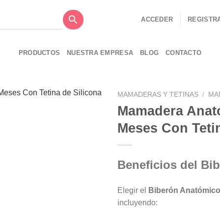
ACCEDER
REGISTR
PRODUCTOS
NUESTRA EMPRESA
BLOG
CONTACTO
MAMADERAS Y TETINAS
/
MA
Mamadera Anatóm
Meses Con Tetin
Añadir
a la
lista de
Beneficios del Bi
deseos
Elegir el
Biberón Anatómico
incluyendo: