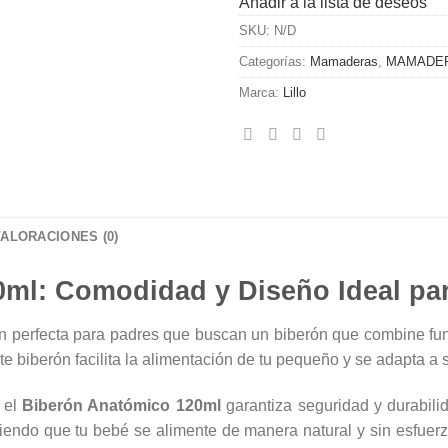
Añadir a la lista de deseos
SKU:
N/D
Categorías:
Mamaderas
,
MAMADER
Marca:
Lillo
VALORACIONES (0)
ml: Comodidad y Diseño Ideal pa
n perfecta para padres que buscan un biberón que combine fun
e biberón facilita la alimentación de tu pequeño y se adapta a 
 el
Biberón Anatómico 120ml
garantiza seguridad y durabili
iendo que tu bebé se alimente de manera natural y sin esfuerzo