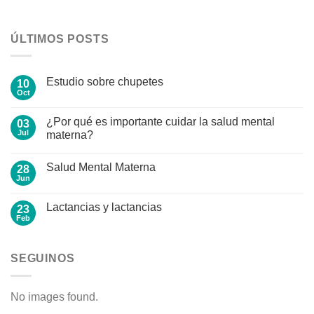
ÚLTIMOS POSTS
Estudio sobre chupetes
10
Oct
No
hay
comentarios
¿Por qué es importante cuidar la salud mental
03
en
Estudio
Jul
materna?
sobre
No
chupetes
hay
Salud Mental Materna
28
comentarios
en
Jun
No
¿Por
hay
qué
comentarios
es
Lactancias y lactancias
23
en
importante
Salud
Feb
cuidar
No
Mental
la
hay
Materna
salud
comentarios
en
mental
SEGUINOS
Lactancias
materna?
y
lactancias
No images found.