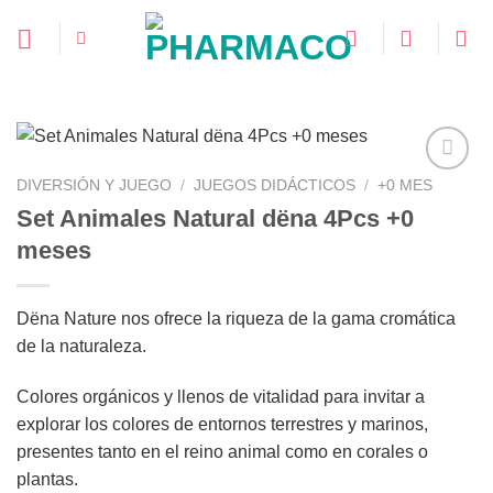
Saltar
al
contenido
DIVERSIÓN Y JUEGO
/
JUEGOS DIDÁCTICOS
/
+0 MES
Set Animales Natural dëna 4Pcs +0
meses
Añadir
a la
lista de
deseos
Dëna Nature nos ofrece la riqueza de la gama cromática
de la naturaleza.
Colores orgánicos y llenos de vitalidad para invitar a
explorar los colores de entornos terrestres y marinos,
presentes tanto en el reino animal como en corales o
plantas.