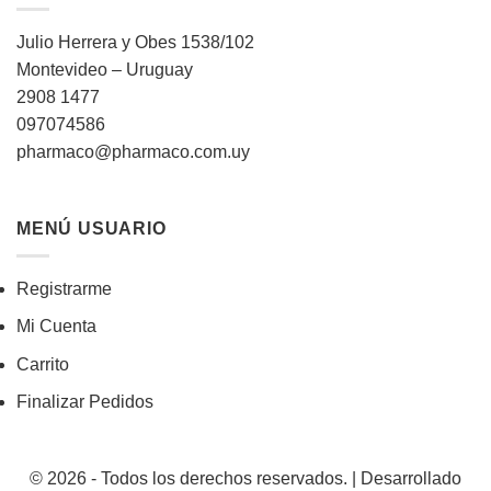
Julio Herrera y Obes 1538/102
Montevideo – Uruguay
2908 1477
097074586
pharmaco@pharmaco.com.uy
MENÚ USUARIO
Registrarme
Mi Cuenta
Carrito
Finalizar Pedidos
© 2026 - Todos los derechos reservados. | Desarrollado